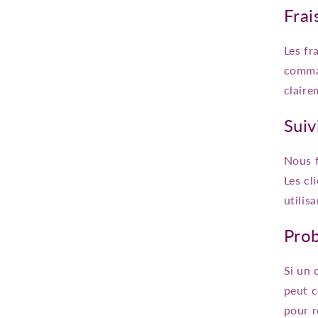
Frai
Les fr
comman
clair
Sui
Nous 
Les cl
utilis
Prob
Si un 
peut c
pour r