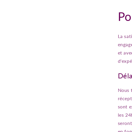
Po
La sat
engage
et ave
d'expé
Déla
Nous t
récept
sont e
les 24
seront
en fon