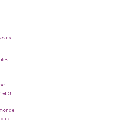
soins
bles
ne.
 et 3
e monde
ion et