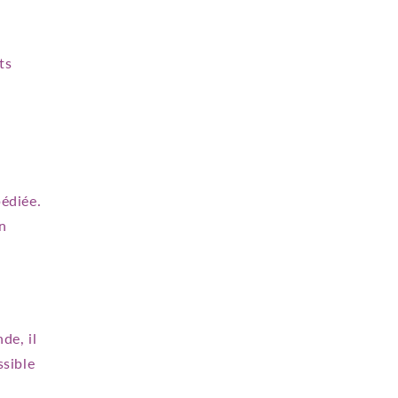
ts
édiée.
n
de, il
ssible