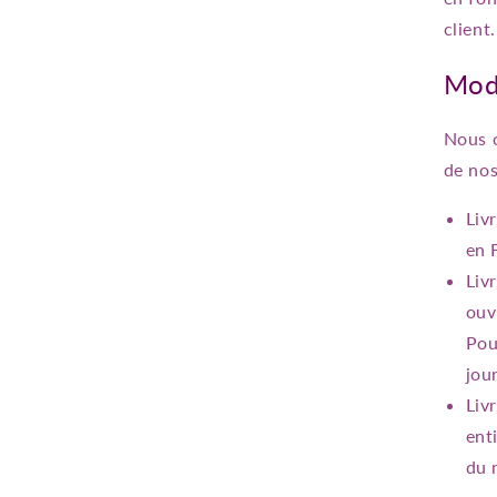
client.
Mode
Nous o
de nos
Liv
en 
Liv
ouv
Pou
jou
Liv
ent
du 