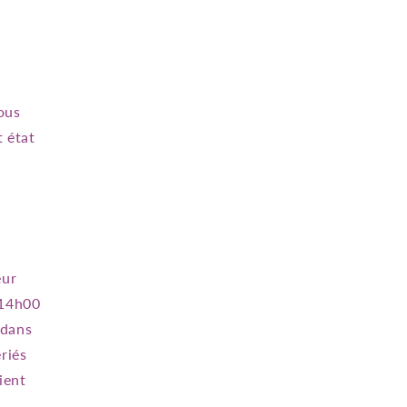
nous
t état
eur
 14h00
 dans
riés
ient